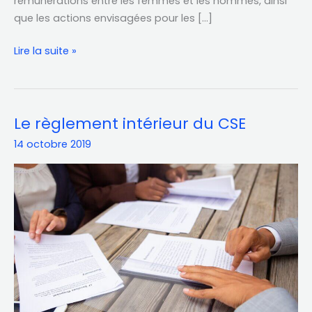
rémunérations entre les femmes et les hommes, ainsi
que les actions envisagées pour les […]
Lire la suite »
Le règlement intérieur du CSE
Le
règlement
14 octobre 2019
intérieur
du
CSE