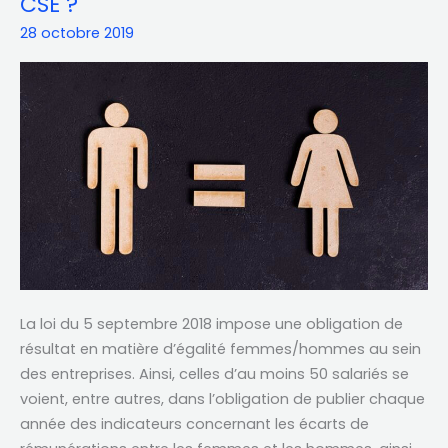
CSE ?
sein
28 octobre 2019
des
entreprises :
quel
rôle
pour
le
CSE ?
La loi du 5 septembre 2018 impose une obligation de
résultat en matière d’égalité femmes/hommes au sein
des entreprises. Ainsi, celles d’au moins 50 salariés se
voient, entre autres, dans l’obligation de publier chaque
année des indicateurs concernant les écarts de