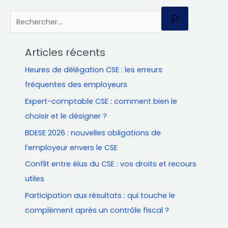
R
e
c
Articles récents
h
Heures de délégation CSE : les erreurs
e
fréquentes des employeurs
r
Expert-comptable CSE : comment bien le
c
choisir et le désigner ?
h
e
BDESE 2026 : nouvelles obligations de
r
l’employeur envers le CSE
Conflit entre élus du CSE : vos droits et recours
utiles
Participation aux résultats : qui touche le
complément après un contrôle fiscal ?