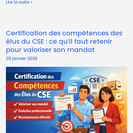
Lire la suite »
Certification des compétences des
Certification
des
élus du CSE : ce qu’il faut retenir
compétences
pour valoriser son mandat
des
29 janvier 2026
élus
du
CSE
:
ce
qu’il
faut
retenir
pour
valoriser