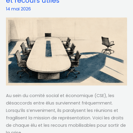
et recours utiles
élus
14 mai 2026
du
CSE
:
vos
droits
et
recours
utiles
Au sein du comité social et économique (CSE), les
désaccords entre élus surviennent fréquemment.
Lorsqu’ils s’enveniment, ils paralysent les réunions et
fragilisent la mission de représentation. Voici les droits
de chaque élu et les recours mobilisables pour sortir de
la crise.