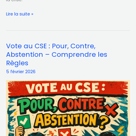
Lire la suite »
Vote au CSE : Pour, Contre,
Vote
au
Abstention – Comprendre les
CSE
Règles
:
5 février 2026
Pour,
Contre,
Abstention
–
Comprendre
les
Règles