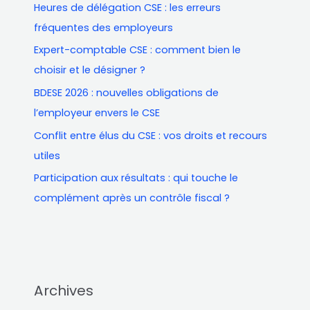
Heures de délégation CSE : les erreurs
e
fréquentes des employeurs
r
Expert-comptable CSE : comment bien le
c
choisir et le désigner ?
h
e
BDESE 2026 : nouvelles obligations de
r
l’employeur envers le CSE
Conflit entre élus du CSE : vos droits et recours
utiles
Participation aux résultats : qui touche le
complément après un contrôle fiscal ?
Archives