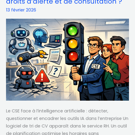
droits d’alerte et de consultation ?
à
13 février 2026
l’intelligence
artificielle
dans
l’entreprise
:
quels
droits
d’alerte
et
de
consultation
?
Le CSE face à l’intelligence artificielle : détecter,
questionner et encadrer les outils IA dans l’entreprise Un
logiciel de tri de CV apparaît dans le service RH. Un outil
de planification optimise les horaires sans