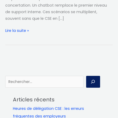
concertation. Un chatbot remplace le premier niveau
de support interne. Ces scénarios se multiplient,
souvent sans que le CSE en […]
Lire la suite »
R
e
c
Articles récents
h
Heures de délégation CSE : les erreurs
e
fréquentes des employeurs
r