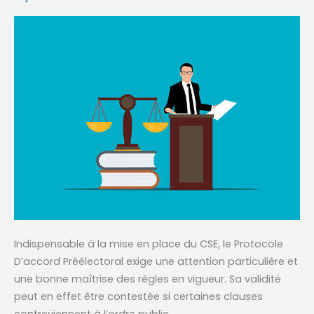
ou
l’impératif
de
maîtriser
les
nouvelles
règles
Indispensable à la mise en place du CSE, le Protocole
D’accord Préélectoral exige une attention particulière et
une bonne maîtrise des règles en vigueur. Sa validité
peut en effet être contestée si certaines clauses
contreviennent à l’ordre public.