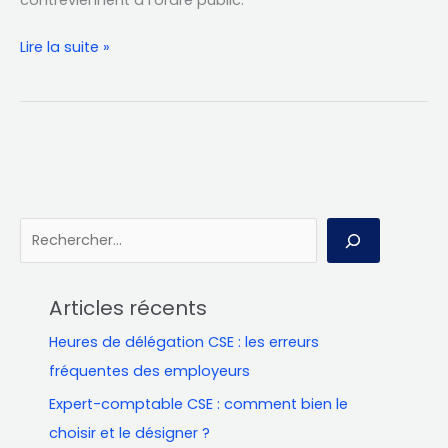
Lire la suite »
R
e
c
Articles récents
h
Heures de délégation CSE : les erreurs
e
fréquentes des employeurs
r
Expert-comptable CSE : comment bien le
c
choisir et le désigner ?
h